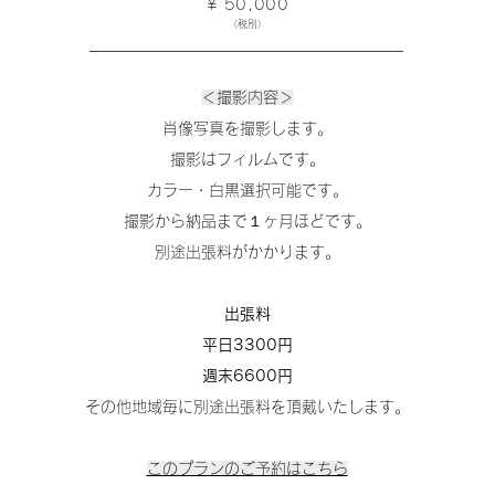
¥ 50,000
（税別）
＜撮影内容＞
肖像写真を撮影します。
​撮影はフィルムです。
カラー・​白黒選択可能です。
​撮影から納品まで１ヶ月ほどです。
​別途出張料がかかります。
出張料
平日3300円
週末6600円
その他地域毎に別途出張料を頂戴いたします。
​このプランのご予約はこちら