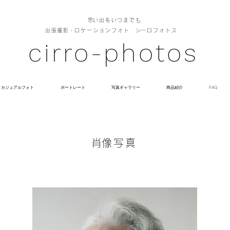
​思い出をいつまでも
出張撮影
・ロケーションフォト
​シーロフォトス
cirro-photos
カジュアルフォト
ポートレート
写真ギャラリー
商品紹介
FAQ
​肖像写真