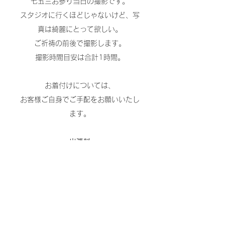
七五三お参り当日の撮影です。
スタジオに行くほどじゃないけど、写
真は綺麗にとって欲しい。
ご祈祷の前後で撮影します。
撮影時間目安は合計1時間。
お着付けについては、
お客様ご自身でご手配をお願いいたし
ます。
出張料
平日3300円
週末6600円
遠方の場合は別途出張料を頂戴いたし
ます。