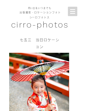
​思い出をいつまでも
出張撮影
・ロケーションフォト
​シーロフォトス
cirro-photos
七五三 当日ロケーシ
ョン